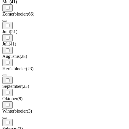
Mei
(41)
Zomerbloeier
(66)
Juni
(51)
Juli
(41)
Augustus
(28)
Herfstbloeier
(23)
September
(23)
Oktober
(8)
Winterbloeier
(3)
Februari
(3)