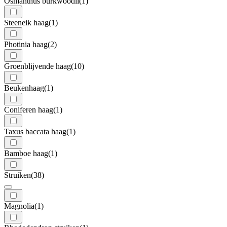
Osmanthus burkwoodii
(1)
Steeneik haag
(1)
Photinia haag
(2)
Groenblijvende haag
(10)
Beukenhaag
(1)
Coniferen haag
(1)
Taxus baccata haag
(1)
Bamboe haag
(1)
Struiken
(38)
Magnolia
(1)