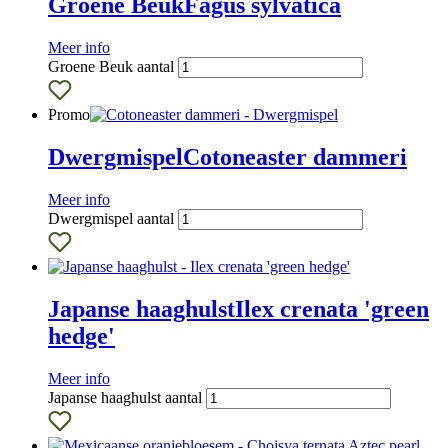
Groene Beuk
Fagus sylvatica
Meer info
Groene Beuk aantal
Promo
Dwergmispel
Cotoneaster dammeri
Meer info
Dwergmispel aantal
Japanse haaghulst
Ilex crenata 'green
hedge'
Meer info
Japanse haaghulst aantal