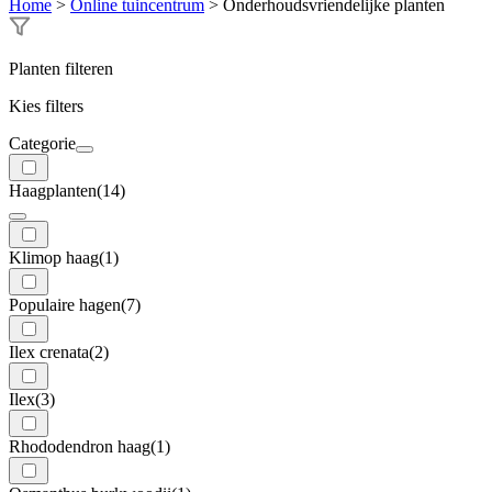
Home
>
Online tuincentrum
>
Onderhoudsvriendelijke planten
Planten filteren
Kies filters
Categorie
Haagplanten
(14)
Klimop haag
(1)
Populaire hagen
(7)
Ilex crenata
(2)
Ilex
(3)
Rhododendron haag
(1)