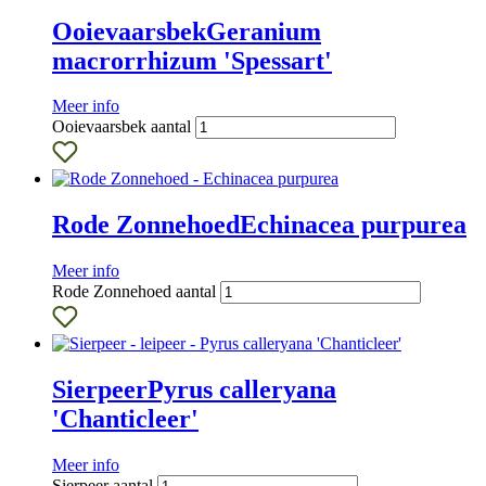
Ooievaarsbek
Geranium
macrorrhizum 'Spessart'
Meer info
Ooievaarsbek aantal
Rode Zonnehoed
Echinacea purpurea
Meer info
Rode Zonnehoed aantal
Sierpeer
Pyrus calleryana
'Chanticleer'
Meer info
Sierpeer aantal