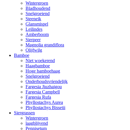
Wintergroen
Bladhoudend
Snelgroeiend
Steeneik
Glansmispel
Leilindes
Amberboom
Sierpeer
Magnolia grandiflora
Olijfwilg
Bamboe
Niet woekerend
Haagbamboe
Hoge bamboehaag
Snelgroeiend
Onderhoudsvriendelijk
Fargesia Jiuzhaigou
Fargesia Campbell
Fargesia Rufa
Phyllostachys Aurea
Phyllostachys Bissetii
Siergrassen
Wintergroen
laagblijvend
Pennisetum