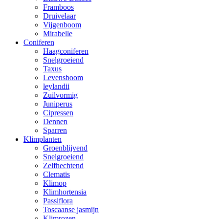
Framboos
Druivelaar
Vijgenboom
Mirabelle
Coniferen
Haagconiferen
Snelgroeiend
Taxus
Levensboom
leylandii
Zuilvormig
Juniperus
Cipressen
Dennen
Sparren
Klimplanten
Groenblijvend
Snelgroeiend
Zelfhechtend
Clematis
Klimop
Klimhortensia
Passiflora
Toscaanse jasmijn
Klimrozen