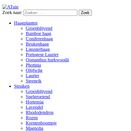
Zoek naar:
Haagplanten
Groenblijvend
Bamboe haag
Coniferenhaag
Beukenhaag
Ligusterhaag
Portugese Laurier
Osmanthus burkwoodii
Photinia
Olijfwilg
Laurier
Steeneik
Struiken
Groenblijvend
Snelgroeiend
Hortensia
Lavendel
Rhododendron
Rozen
Krentenboompje
Magnolia