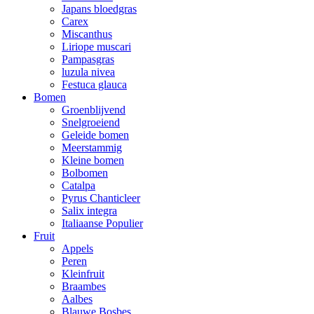
Japans bloedgras
Carex
Miscanthus
Liriope muscari
Pampasgras
luzula nivea
Festuca glauca
Bomen
Groenblijvend
Snelgroeiend
Geleide bomen
Meerstammig
Kleine bomen
Bolbomen
Catalpa
Pyrus Chanticleer
Salix integra
Italiaanse Populier
Fruit
Appels
Peren
Kleinfruit
Braambes
Aalbes
Blauwe Bosbes