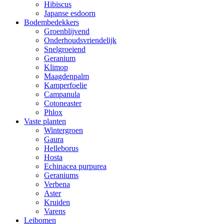
Hibiscus
Japanse esdoorn
Bodembedekkers
Groenblijvend
Onderhoudsvriendelijk
Snelgroeiend
Geranium
Klimop
Maagdenpalm
Kamperfoelie
Campanula
Cotoneaster
Phlox
Vaste planten
Wintergroen
Gaura
Helleborus
Hosta
Echinacea purpurea
Geraniums
Verbena
Aster
Kruiden
Varens
Leibomen