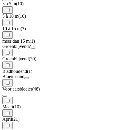
3 à 5 m
(10)
5 à 10 m
(10)
10 à 15 m
(3)
meer dan 15 m
(1)
Groenblijvend?
Groenblijvend
(39)
Bladhoudend
(1)
Bloeimaand
Voorjaarsbloeier
(48)
Maart
(10)
April
(21)