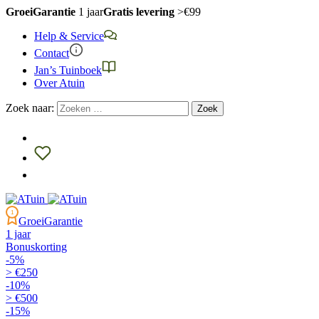
GroeiGarantie
1 jaar
Gratis levering
>€99
Help & Service
Contact
Jan’s Tuinboek
Over Atuin
Zoek naar:
1
GroeiGarantie
1 jaar
Bonuskorting
-5%
> €250
-10%
> €500
-15%